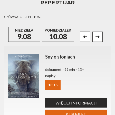
REPERTUAR
GŁÓWNA
REPERTUAR
NIEDZIELA
PONIEDZIAŁEK
WTOREK
9.08
10.08
11.08
Sny o słoniach
dokument - 99 min - 13+
napisy
18:15
WIĘCEJ INFORMACJI
KUP BILET