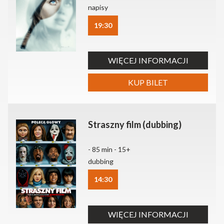
napisy
19:30
WIĘCEJ INFORMACJI
KUP BILET
Straszny film (dubbing)
- 85 min - 15+
dubbing
14:30
WIĘCEJ INFORMACJI