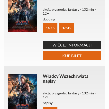
akcja, przygoda , fantasy - 132 min -
12+
dubbing
14:15
16:45
WIĘCEJ INFORMACJI
KUP BILET
Władcy Wszechświata
napisy
akcja, przygoda , fantasy - 132 min -
12+
napisy