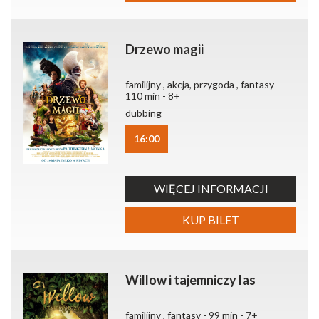
Drzewo magii
familijny , akcja, przygoda , fantasy -
110 min - 8+
dubbing
16:00
WIĘCEJ INFORMACJI
KUP BILET
Willow i tajemniczy las
familijny , fantasy - 99 min - 7+