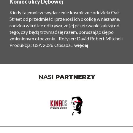
Koniec ulicy Dębowej
Kiedy tajemnicze wydarzenie kosmiczne oddziela Oak
Street od przedmieść i przenosi ich okolicę w nieznane,
rodzina wkrótce odkrywa, że ​​jej przetrwanie zależy od
tego, czy będą trzymać się razem, poruszając się po
zmienionym otoczeniu. Reżyser: David Robert Mitchell
Produkcja: USA 2026 Obsada...
więcej
NASI
PARTNERZY