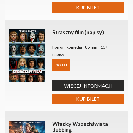
KUP BILET
Straszny film (napisy)
horror , komedia - 85 min - 15+
napisy
18:00
WIĘCEJ INFORMACJI
KUP BILET
Władcy Wszechświata
dubbing