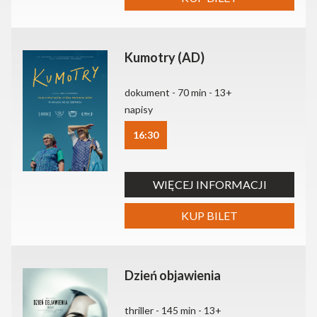
Kumotry (AD)
dokument - 70 min - 13+
napisy
16:30
WIĘCEJ INFORMACJI
KUP BILET
Dzień objawienia
thriller - 145 min - 13+