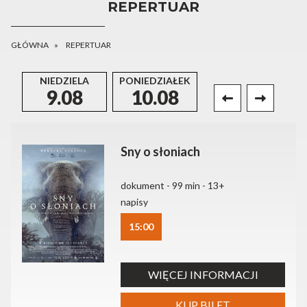
REPERTUAR
GŁÓWNA
REPERTUAR
NIEDZIELA
PONIEDZIAŁEK
WTOREK
9.08
10.08
11.08
Sny o słoniach
dokument - 99 min - 13+
napisy
15:00
WIĘCEJ INFORMACJI
KUP BILET