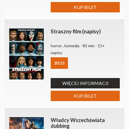
KUP BILET
Straszny film (napisy)
horror , komedia - 85 min - 15+
napisy
20:15
WIĘCEJ INFORMACJI
KUP BILET
Władcy Wszechświata
dubbing