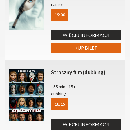
napisy
19:00
WIĘCEJ INFORMACJI
KUP BILET
Straszny film (dubbing)
- 85 min - 15+
dubbing
18:15
WIĘCEJ INFORMACJI