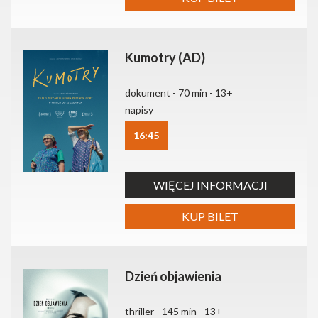
Kumotry (AD)
dokument - 70 min - 13+
napisy
16:45
WIĘCEJ INFORMACJI
KUP BILET
Dzień objawienia
thriller - 145 min - 13+