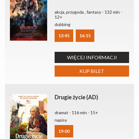
akcja, przygoda , fantasy - 132 min -
12+
dubbing
13:45
16:15
WIĘCEJ INFORMACJI
KUP BILET
Drugie życie (AD)
dramat - 116 min - 15+
napisy
19:00