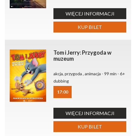
WIĘCEJ INFORMACJI
KUP BILET
Tom i Jerry: Przygoda w
muzeum
akcja, przygoda , animacja - 99 min - 6+
dubbing
17:00
WIĘCEJ INFORMACJI
KUP BILET