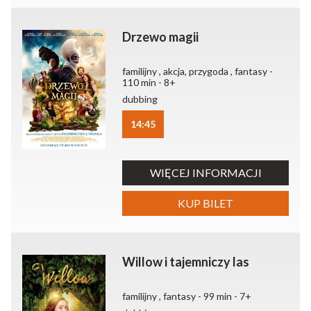
Drzewo magii
familijny , akcja, przygoda , fantasy -
110 min - 8+
dubbing
14:45
WIĘCEJ INFORMACJI
KUP BILET
Willow i tajemniczy las
familijny , fantasy - 99 min - 7+