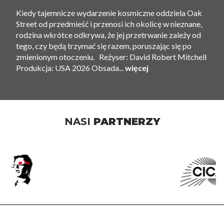
Kiedy tajemnicze wydarzenie kosmiczne oddziela Oak
Street od przedmieść i przenosi ich okolicę w nieznane,
rodzina wkrótce odkrywa, że ​​jej przetrwanie zależy od
tego, czy będą trzymać się razem, poruszając się po
zmienionym otoczeniu. Reżyser: David Robert Mitchell
Produkcja: USA 2026 Obsada...
więcej
NASI
PARTNERZY