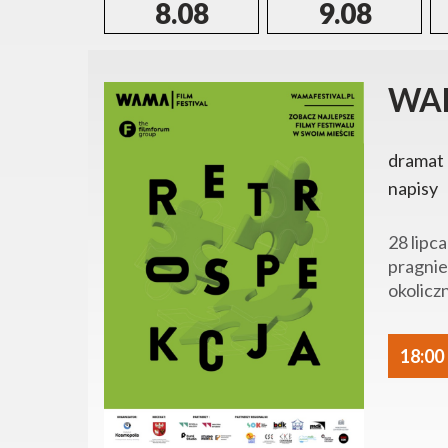
8.08
9.08
WAM
dramat 
napisy
28 lipc
pragnie
okolicz
18:00