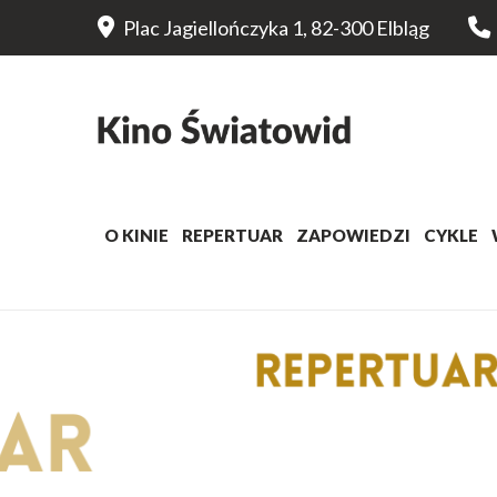
Plac Jagiellończyka 1, 82-300 Elbląg
O KINIE
REPERTUAR
ZAPOWIEDZI
CYKLE