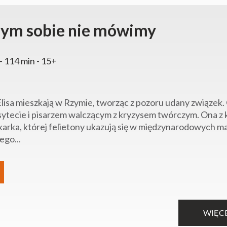
zym sobie nie mówimy
- 114 min - 15+
 Elisa mieszkają w Rzymie, tworząc z pozoru udany związek. 
ytecie i pisarzem walczącym z kryzysem twórczym. Ona z k
karka, której felietony ukazują się w międzynarodowych m
ego...
WIĘC