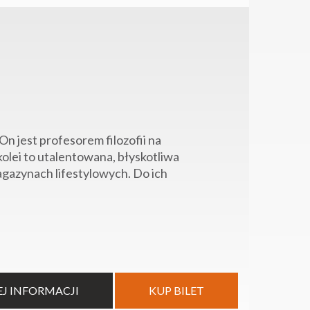
On jest profesorem filozofii na
olei to utalentowana, błyskotliwa
agazynach lifestylowych. Do ich
EJ INFORMACJI
KUP BILET