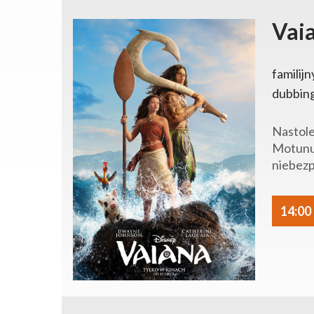
Vaia
familijn
dubbin
Nastole
Motunui
niebezp
14:00