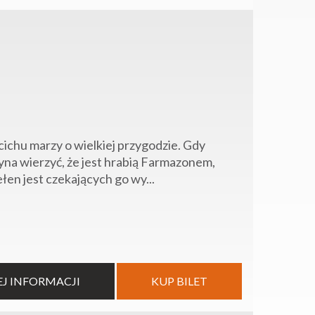
 cichu marzy o wielkiej przygodzie. Gdy
zyna wierzyć, że jest hrabią Farmazonem,
en jest czekających go wy...
EJ INFORMACJI
KUP BILET