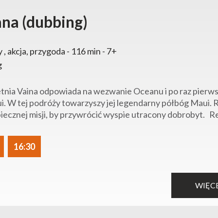
na (dubbing)
y , akcja, przygoda - 116 min - 7+
g
tnia Vaina odpowiada na wezwanie Oceanu i po raz pierws
. W tej podróży towarzyszy jej legendarny półbóg Maui. 
iecznej misji, by przywrócić wyspie utracony dobrobyt. Re
16:30
WIĘC