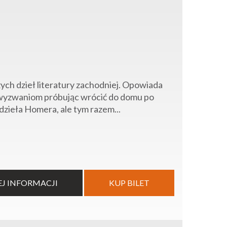
ch dzieł literatury zachodniej. Opowiada
ym wyzwaniom próbując wrócić do domu po
dzieła Homera, ale tym razem...
EJ INFORMACJI
KUP BILET