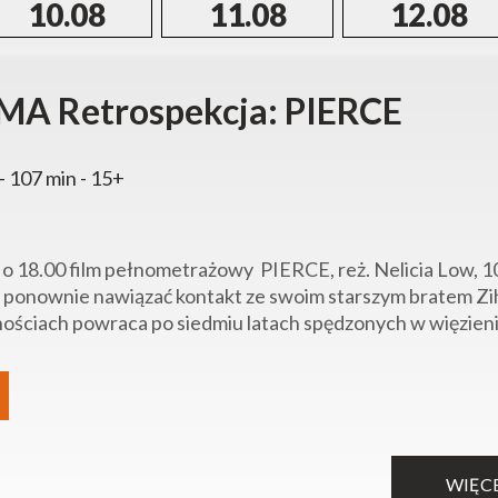
10.08
11.08
12.08
A Retrospekcja: PIERCE
- 107 min - 15+
a o 18.00 film pełnometrażowy PIERCE, reż. Nelicia Low, 1
 ponownie nawiązać kontakt ze swoim starszym bratem Zi
nościach powraca po siedmiu latach spędzonych w więzieniu d
WIĘC