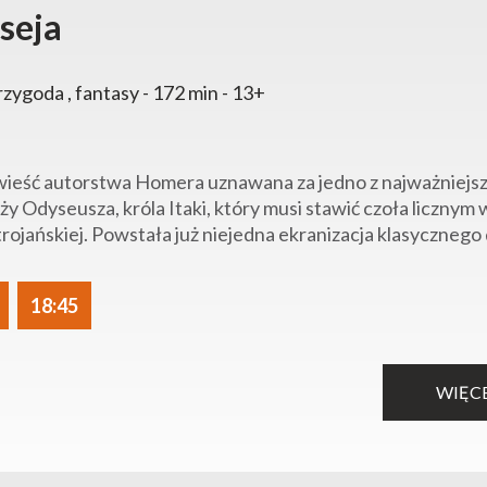
seja
rzygoda , fantasy - 172 min - 13+
ieść autorstwa Homera uznawana za jedno z najważniejszy
ży Odyseusza, króla Itaki, który musi stawić czoła liczn
trojańskiej. Powstała już niejedna ekranizacja klasycznego 
18:45
WIĘC