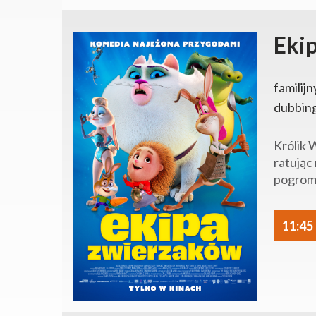
Eki
familijn
dubbin
Królik 
ratując
pogromc
11:45