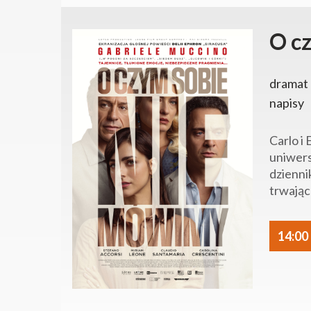
O c
dramat 
napisy
Carlo i
uniwers
dzienni
trwając
14:00