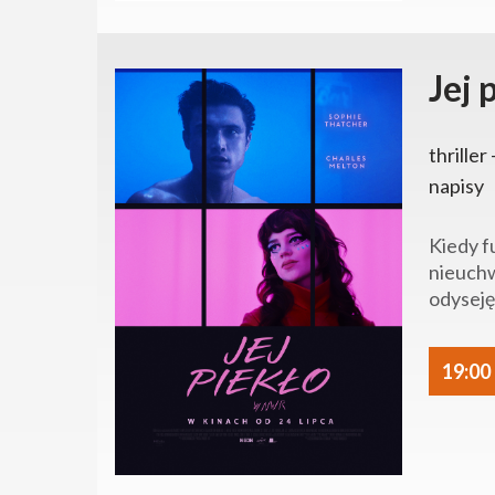
Jej 
thriller
napisy
Kiedy f
nieuchw
odyseję
19:00