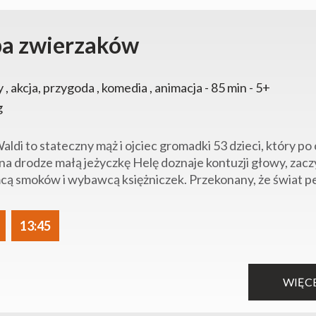
pa zwierzaków
y , akcja, przygoda , komedia , animacja - 85 min - 5+
g
Waldi to stateczny mąż i ojciec gromadki 53 dzieci, który po
 na drodze małą jeżyczkę Helę doznaje kontuzji głowy, zac
ą smoków i wybawcą księżniczek. Przekonany, że świat peł
13:45
WIĘC