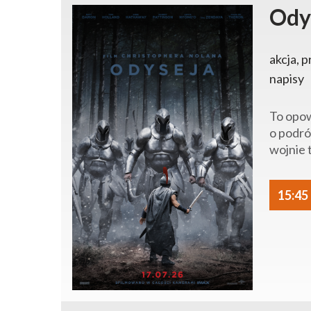
Ody
akcja, p
napisy
To opow
o podró
wojnie 
15:45