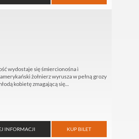
ść wydostaje się śmiercionośna i
ie amerykański żołnierz wyrusza w pełną grozy
młodą kobietę zmagającą się...
EJ INFORMACJI
KUP BILET