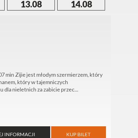
13.08
14.08
15.0
07 min Zijie jest młodym szermierzem, który
hanem, który w tajemniczych
la nieletnich za zabicie przec...
EJ INFORMACJI
KUP BILET