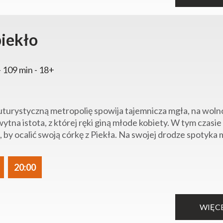
piekło
 - 109 min - 18+
uturystyczną metropolię spowija tajemnicza mgła, na wolno
ytna istota, z której ręki giną młode kobiety. W tym czas
, by ocalić swoją córkę z Piekła. Na swojej drodze spotyka 
20:00
WIĘC