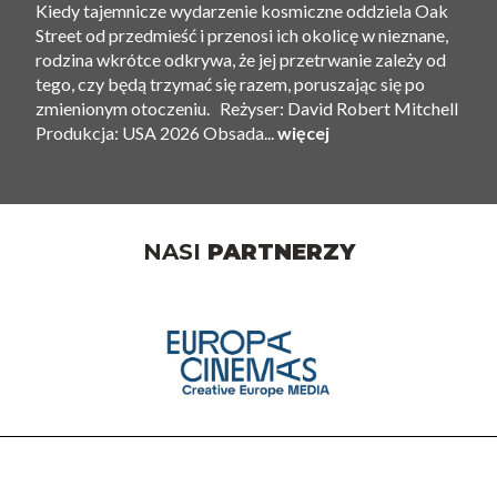
Kiedy tajemnicze wydarzenie kosmiczne oddziela Oak
Street od przedmieść i przenosi ich okolicę w nieznane,
rodzina wkrótce odkrywa, że ​​jej przetrwanie zależy od
tego, czy będą trzymać się razem, poruszając się po
zmienionym otoczeniu. Reżyser: David Robert Mitchell
Produkcja: USA 2026 Obsada...
więcej
NASI
PARTNERZY