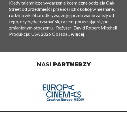
Kiedy tajemnicze wydarzenie kosmiczne oddziela Oak
Street od przedmieść i przenosi ich okolicę w nieznane,
rodzina wkrótce odkrywa, że ​​jej przetrwanie zależy od
tego, czy będą trzymać się razem, poruszając się po
zmienionym otoczeniu. Reżyser: David Robert Mitchell
Produkcja: USA 2026 Obsada...
więcej
NASI
PARTNERZY