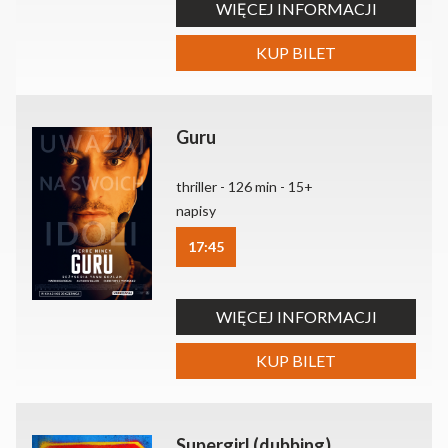
WIĘCEJ INFORMACJI
KUP BILET
Guru
thriller - 126 min - 15+
napisy
17:45
WIĘCEJ INFORMACJI
KUP BILET
Supergirl (dubbing)