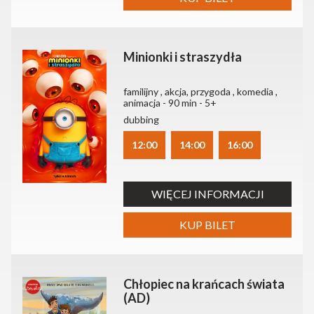
Minionki i straszydła
familijny , akcja, przygoda , komedia ,
animacja - 90 min - 5+
dubbing
12:00
14:00
16:00
WIĘCEJ INFORMACJI
KUP BILET
Chłopiec na krańcach świata
(AD)