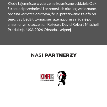
Kiedy tajemnicze wydarzenie kosmiczne oddziela Oak
Street od przedmieść i przenosi ich okolicę w nieznane,
rodzina wkrótce odkrywa, że ​​jej przetrwanie zależy od
tego, czy będą trzymać się razem, poruszając się po
zmienionym otoczeniu. Reżyser: David Robert Mitchell
Produkcja: USA 2026 Obsada...
więcej
NASI
PARTNERZY