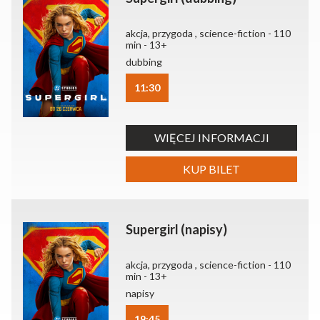
akcja, przygoda , science-fiction - 110
min - 13+
dubbing
11:30
WIĘCEJ INFORMACJI
KUP BILET
Supergirl (napisy)
akcja, przygoda , science-fiction - 110
min - 13+
napisy
19:45