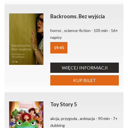
Backrooms. Bez wyjścia
horror , science-fiction - 105 min - 16+
napisy
19:45
WIĘCEJ INFORMACJI
KUP BILET
Toy Story 5
akcja, przygoda , animacja - 90 min - 7+
dubbing