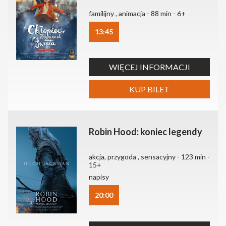
familijny , animacja - 88 min - 6+
13:45
WIĘCEJ INFORMACJI
KUP BILET
Robin Hood: koniec legendy
akcja, przygoda , sensacyjny - 123 min -
15+
napisy
20:00