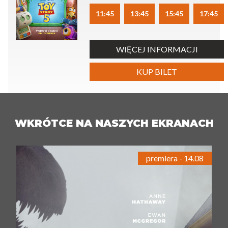
11:45
13:45
15:45
17:45
WIĘCEJ INFORMACJI
KUP BILET
WKRÓTCE NA NASZYCH EKRANACH
premiera - 14.08