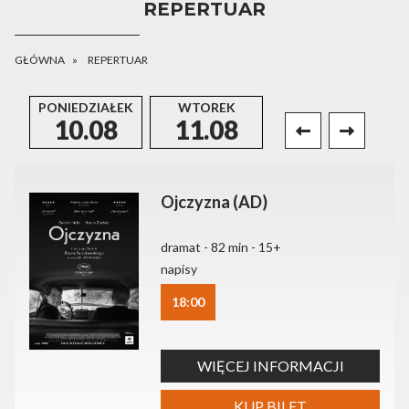
REPERTUAR
GŁÓWNA
REPERTUAR
PONIEDZIAŁEK
WTOREK
ŚRODA
10.08
11.08
12.08
Ojczyzna (AD)
dramat - 82 min - 15+
napisy
18:00
WIĘCEJ INFORMACJI
KUP BILET