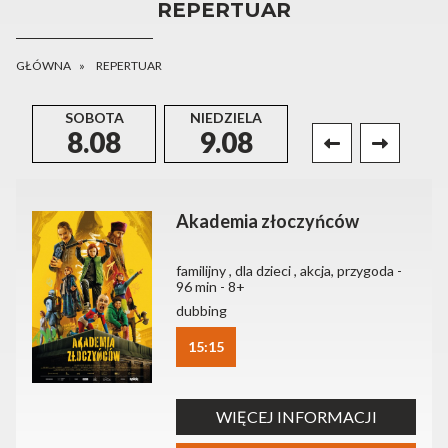
REPERTUAR
GŁÓWNA
REPERTUAR
SOBOTA
NIEDZIELA
PONIEDZIAŁEK
8.08
9.08
10.08
Akademia złoczyńców
familijny , dla dzieci , akcja, przygoda -
96 min - 8+
dubbing
15:15
WIĘCEJ INFORMACJI