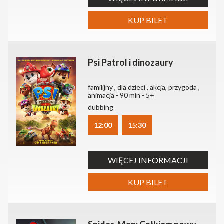
KUP BILET
Psi Patrol i dinozaury
familijny , dla dzieci , akcja, przygoda ,
animacja - 90 min - 5+
dubbing
12:00
15:30
WIĘCEJ INFORMACJI
KUP BILET