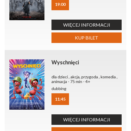
19:00
WIĘCEJ INFORMACJI
KUP BILET
Wyschnięci
dla dzieci , akcja, przygoda , komedia ,
animacja - 75 min - 4+
dubbing
11:45
WIĘCEJ INFORMACJI