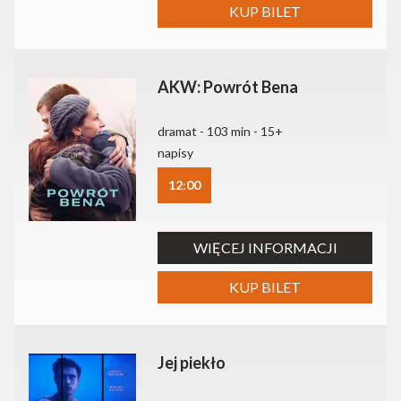
KUP BILET
AKW: Powrót Bena
dramat - 103 min - 15+
napisy
12:00
WIĘCEJ INFORMACJI
KUP BILET
Jej piekło