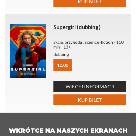
KUP BILET
Supergirl (dubbing)
akcja, przygoda , science-fiction - 110
min - 13+
dubbing
10:00
WIĘCEJ INFORMACJI
KUP BILET
WKRÓTCE NA NASZYCH EKRANACH