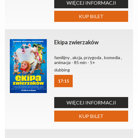
WIĘCEJ INFORMACJI
KUP BILET
Ekipa zwierzaków
familijny , akcja, przygoda , komedia ,
animacja - 85 min - 5+
dubbing
17:15
WIĘCEJ INFORMACJI
KUP BILET