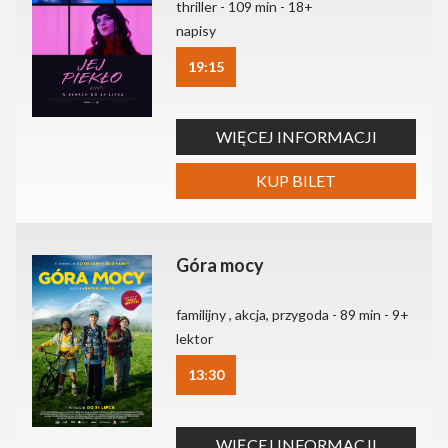
thriller - 109 min - 18+
napisy
19:15
WIĘCEJ INFORMACJI
KUP BILET
Góra mocy
familijny , akcja, przygoda - 89 min - 9+
lektor
13:30
WIĘCEJ INFORMACJI