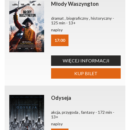
Młody Waszyngton
dramat , biograficzny , historyczny -
125 min - 13+
napisy
17:00
WIĘCEJ INFORMACJI
KUP BILET
Odyseja
akcja, przygoda , fantasy - 172 min -
13+
napisy