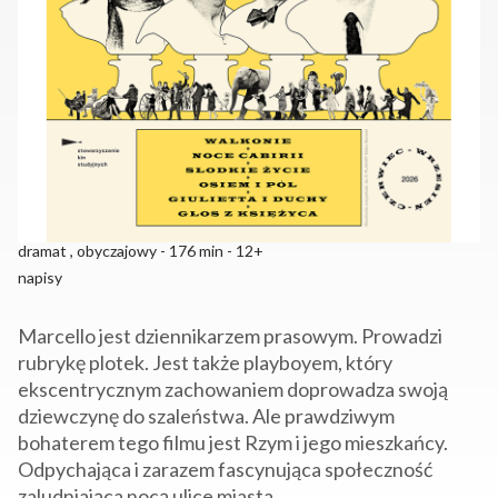
dramat , obyczajowy - 176 min - 12+
napisy
Marcello jest dziennikarzem prasowym. Prowadzi
rubrykę plotek. Jest także playboyem, który
ekscentrycznym zachowaniem doprowadza swoją
dziewczynę do szaleństwa. Ale prawdziwym
bohaterem tego filmu jest Rzym i jego mieszkańcy.
Odpychająca i zarazem fascynująca społeczność
zaludniająca nocą ulice miasta.