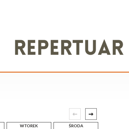
WTOREK
ŚRODA
CZWART