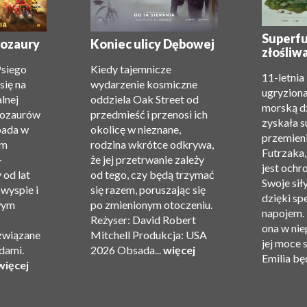
Superfu
inozaury
Koniec ulicy Dębowej
złośliw
Psiego
Kiedy tajemnicze
11-letnia
się na
wydarzenie kosmiczne
ugryziona
alnej
oddziela Oak Street od
morską d
nozaurów
przedmieść i przenosi ich
zyskała 
pada w
okolicę w nieznane,
przemieni
am
rodzina wkrótce odkrywa,
Futrzaka,
—
że ​​jej przetrwanie zależy
jest ochr
 od lat
od tego, czy będą trzymać
Swoje sił
 wyspie i
się razem, poruszając się
dzięki sp
wym
po zmienionym otoczeniu.
napojem. 
Reżyser: David Robert
ona w nie
związane
Mitchell Produkcja: USA
jej moce 
dami.
2026 Obsada...
więcej
Emilia będ
więcej