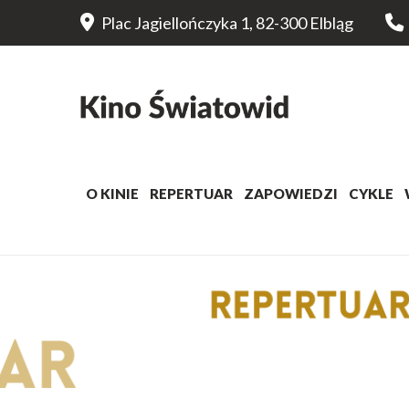
Plac Jagiellończyka 1, 82-300 Elbląg
O KINIE
REPERTUAR
ZAPOWIEDZI
CYKLE