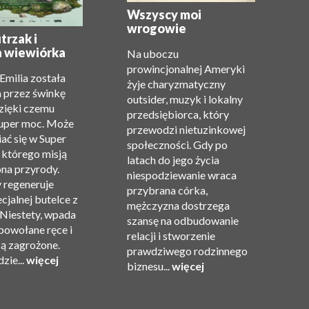
Wszyscy moi
wrogowie
O
trzak i
a wiewiórka
Na uboczu
Ja
prowincjonalnej Ameryki
 Emilia została
ch
żyje charyzmatyczny
 przez świnkę
d
outsider, muzyk i lokalny
zięki czemu
m
przedsiębiorca, który
super moc. Może
oj
przewodzi nietuzinkowej
ać się w Super
M
społeczności. Gdy po
 którego misją
wa
latach do jego życia
ona przyrody.
op
niespodziewanie wraca
y regeneruje
m
przybrana córka,
ecjalnej butelce z
G
mężczyzna dostrzega
Niestety, wpada
pi
szansę na odbudowanie
powołane ręce i
u
relacji i stworzenie
są zagrożone.
po
prawdziwego rodzinnego
zie...
więcej
w
biznesu...
więcej