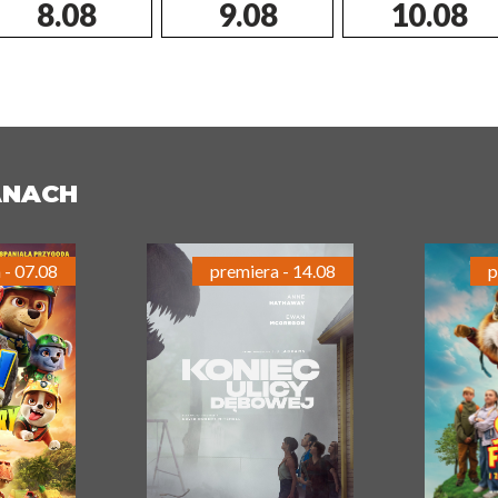
8.08
9.08
10.08
ANACH
 - 07.08
premiera - 14.08
p