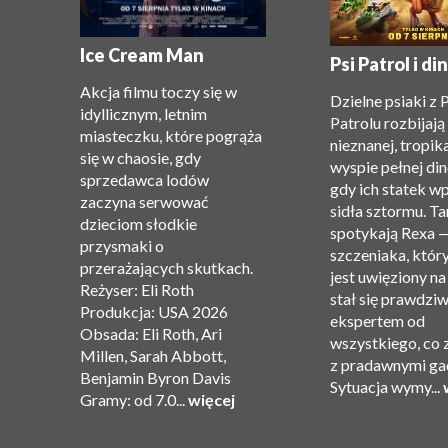
e:
Ice Cream Man
Psi Patrol i d
Akcja filmu toczy się w
Dzielne psiaki z 
idyllicznym, letnim
Patrolu rozbijają 
miasteczku, które pogrąża
nieznanej, tropik
się w chaosie, gdy
wyspie pełnej di
sprzedawca lodów
gdy ich statek w
”.
zaczyna serwować
sidła sztormu. T
dzieciom słodkie
spotykają Rexa 
przysmaki o
szczeniaka, który
przerażających skutkach.
jest uwięziony na
Reżyser: Eli Roth
stał się prawdzi
ję
Produkcja: USA 2026
ekspertem od
Obsada: Eli Roth, Ari
wszystkiego, co 
Millen, Sarah Abbott,
z pradawnymi ga
Benjamin Byron Davis
Sytuacja wymy...
Gramy: od 7.0...
więcej