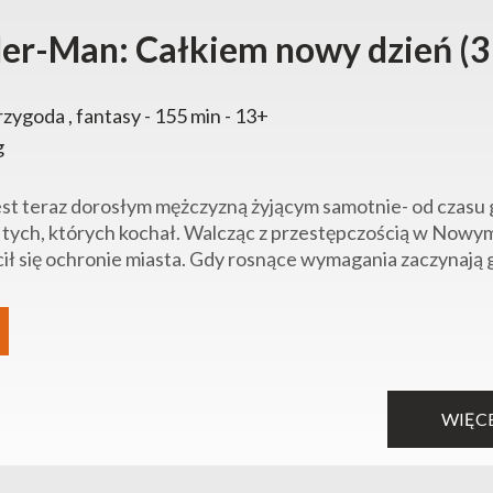
der-Man: Całkiem nowy dzień (3
rzygoda , fantasy - 155 min - 13+
g
est teraz dorosłym mężczyzną żyjącym samotnie- od czasu gd
 tych, których kochał. Walcząc z przestępczością w Nowym J
ił się ochronie miasta. Gdy rosnące wymagania zaczynają go
WIĘC