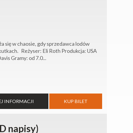
rąża się w chaosie, gdy sprzedawca lodów
kutkach. Reżyser: Eli Roth Produkcja: USA
avis Gramy: od 7.0...
EJ INFORMACJI
KUP BILET
D napisy)