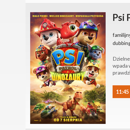
Psi 
familijn
dubbin
Dzielne
wpada w
prawdzi
11:45