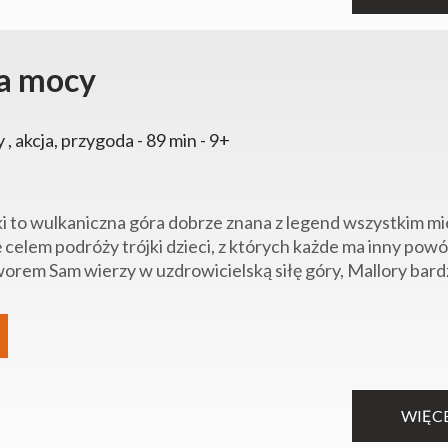
a mocy
y , akcja, przygoda - 89 min - 9+
i to wulkaniczna góra dobrze znana z legend wszystkim m
ę celem podróży trójki dzieci, z których każde ma inny powó
rem Sam wierzy w uzdrowicielską siłę góry, Mallory bardzo
WIĘC