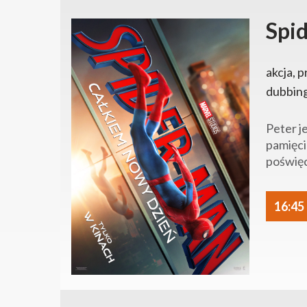
Spi
akcja, p
dubbin
Peter j
pamięci
poświęc
16:45