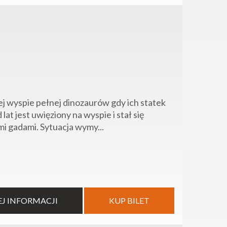
lnej wyspie pełnej dinozaurów gdy ich statek
at jest uwięziony na wyspie i stał się
 gadami. Sytuacja wymy...
EJ INFORMACJI
KUP BILET