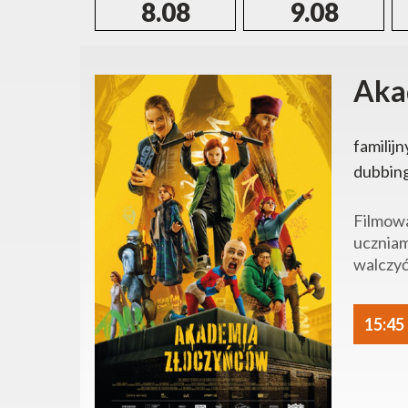
8.08
9.08
Aka
familijn
dubbin
Filmowa
uczniam
walczyć
15:45