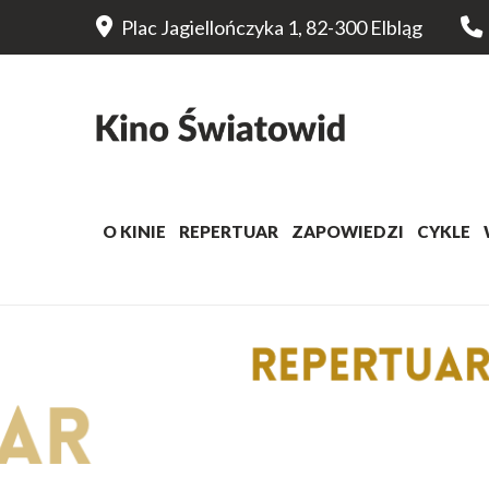
Plac Jagiellończyka 1, 82-300 Elbląg
O KINIE
REPERTUAR
ZAPOWIEDZI
CYKLE