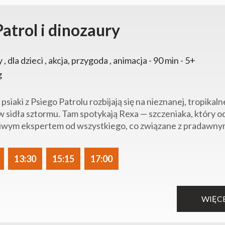
Patrol i dinozaury
y , dla dzieci , akcja, przygoda , animacja - 90 min - 5+
g
 psiaki z Psiego Patrolu rozbijają się na nieznanej, tropika
 sidła sztormu. Tam spotykają Rexa — szczeniaka, który od l
wym ekspertem od wszystkiego, co związane z pradawnymi
13:30
15:15
17:00
WIĘC