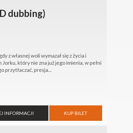
D dubbing)
y z własnej woli wymazał się z życia i
orku, który nie zna już jego imienia, w pełni
 przytłaczać, presja...
EJ INFORMACJI
KUP BILET