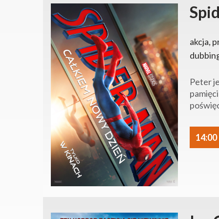
Spi
akcja, p
dubbin
Peter j
pamięci
poświęc
14:00