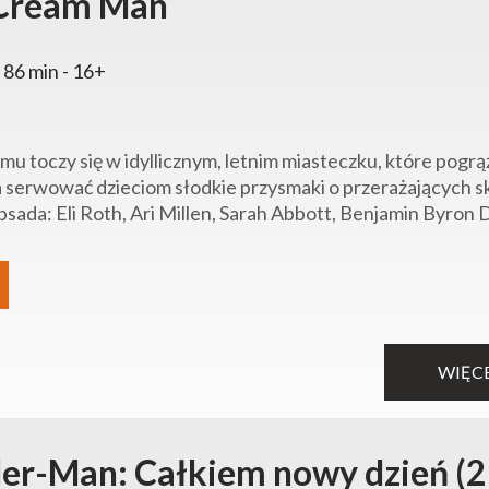
 Cream Man
 86 min - 16+
ilmu toczy się w idyllicznym, letnim miasteczku, które pog
 serwować dzieciom słodkie przysmaki o przerażających s
sada: Eli Roth, Ari Millen, Sarah Abbott, Benjamin Byron D
WIĘC
der-Man: Całkiem nowy dzień (2