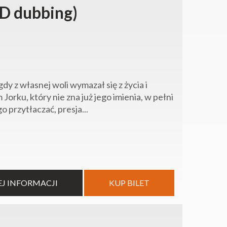
D dubbing)
y z własnej woli wymazał się z życia i
orku, który nie zna już jego imienia, w pełni
 przytłaczać, presja...
EJ INFORMACJI
KUP BILET