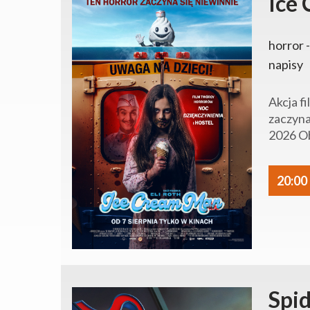
Ice
horror -
napisy
Akcja f
zaczyna
2026 Ob
20:00
Spi