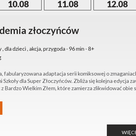
10.08
11.08
12.08
demia złoczyńców
y , dla dzieci , akcja, przygoda - 96 min - 8+
g
, fabularyzowana adaptacja serii komiksowej o zmaganiac
i Szkoły dla Super Złoczyńców. Zbliża się kolejna edycja z
 z Bardzo Wielkim Złem, które zamierza zlikwidować obie szk
WIĘC