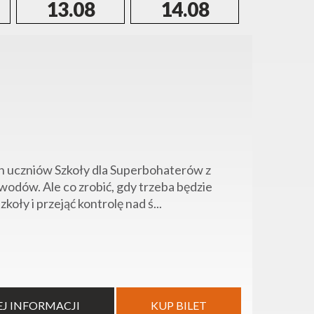
13.08
14.08
15.0
h uczniów Szkoły dla Superbohaterów z
awodów. Ale co zrobić, gdy trzeba będzie
oły i przejąć kontrolę nad ś...
EJ INFORMACJI
KUP BILET