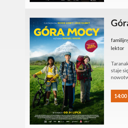
Gór
familijn
lektor
Taranak
staje si
nowotwo
14:00