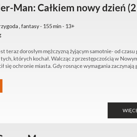
der-Man: Całkiem nowy dzień (2
rzygoda , fantasy - 155 min - 13+
g
est teraz dorosłym mężczyzną żyjącym samotnie- od czasu gd
 tych, których kochał. Walcząc z przestępczością w Nowym J
ił się ochronie miasta. Gdy rosnące wymagania zaczynają go
WIĘC