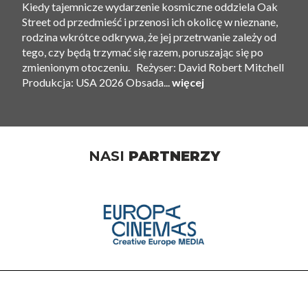
Kiedy tajemnicze wydarzenie kosmiczne oddziela Oak
Street od przedmieść i przenosi ich okolicę w nieznane,
rodzina wkrótce odkrywa, że ​​jej przetrwanie zależy od
tego, czy będą trzymać się razem, poruszając się po
zmienionym otoczeniu. Reżyser: David Robert Mitchell
Produkcja: USA 2026 Obsada...
więcej
NASI
PARTNERZY