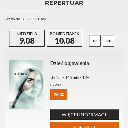
REPERTUAR
GŁÓWNA
REPERTUAR
NIEDZIELA
PONIEDZIAŁEK
WTOREK
9.08
10.08
11.08
Dzień objawienia
thriller - 145 min - 13+
napisy
20:00
WIĘCEJ INFORMACJI
KUP BILET