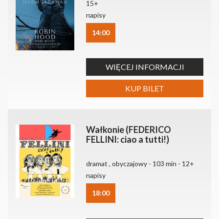
15+
napisy
14:00
WIĘCEJ INFORMACJI
KUP BILET
Wałkonie (FEDERICO
FELLINI: ciao a tutti!)
dramat , obyczajowy - 103 min - 12+
napisy
18:00