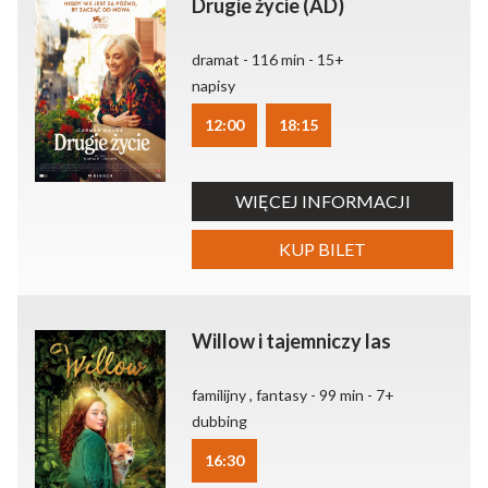
Drugie życie (AD)
dramat - 116 min - 15+
napisy
12:00
18:15
WIĘCEJ INFORMACJI
KUP BILET
Willow i tajemniczy las
familijny , fantasy - 99 min - 7+
dubbing
16:30