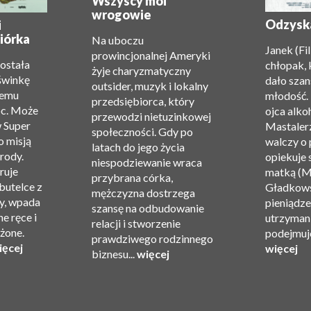
Wszyscy moi
wrogowie
Odzysk
i
iórka
Na uboczu
Janek (Fi
prowincjonalnej Ameryki
została
chłopak, 
żyje charyzmatyczny
świnkę
dało szan
outsider, muzyk i lokalny
zemu
młodość.
przedsiębiorca, który
oc. Może
ojca alko
przewodzi nietuzinkowej
w Super
Mastalerz
społeczności. Gdy po
o misją
walczy o 
latach do jego życia
rody.
opiekuje 
niespodziewanie wraca
ruje
matką (M
przybrana córka,
 butelce z
Gładkows
mężczyzna dostrzega
y, wpada
pieniądze 
szansę na odbudowanie
e ręce i
utrzyman
relacji i stworzenie
ożone.
podejmuje
prawdziwego rodzinnego
ięcej
więcej
biznesu...
więcej