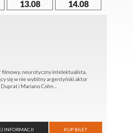
13.08
14.08
15.0
r filmowy, neurotyczny intelektualista,
jący się w nie wybitny argentyński aktor
Duprat i Mariano Cohn...
EJ INFORMACJI
KUP BILET