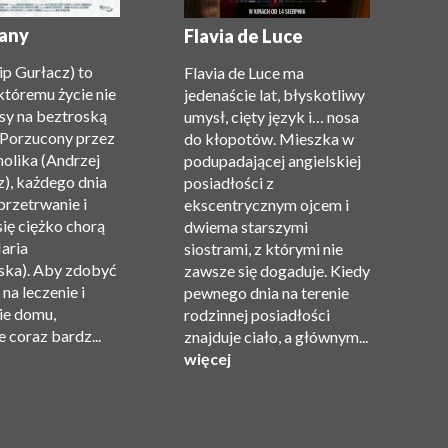
G
(
any
Flavia de Luce
c
lip Gurłacz) to
Flavia de Luce ma
P
któremu życie nie
jedenaście lat, błyskotliwy
Gi
sy na beztroską
umysł, cięty język i… nosa
n
 Porzucony przez
do kłopotów. Mieszka w
m
holika (Andrzej
podupadającej angielskiej
z
), każdego dnia
posiadłości z
t
przetrwanie i
ekscentrycznym ojcem i
Re
się ciężko chorą
dwiema starszymi
O
aria
siostrami, z którymi nie
Ma
ka). Aby zdobyć
zawsze się dogaduje. Kiedy
Va
na leczenie i
pewnego dnia na terenie
C
ie domu,
rodzinnej posiadłości
Gi
 coraz bardz...
znajduje ciało, a głównym...
Pr
więcej
w