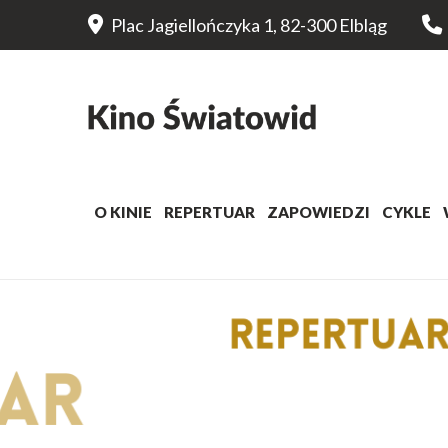
Plac Jagiellończyka 1, 82-300 Elbląg
O KINIE
REPERTUAR
ZAPOWIEDZI
CYKLE