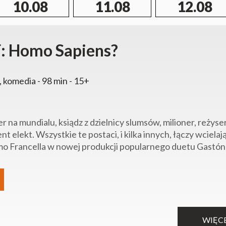
10.08
11.08
12.08
: Homo Sapiens?
, komedia - 98 min - 15+
r na mundialu, ksiądz z dzielnicy slumsów, milioner, reżyse
nt elekt. Wszystkie te postaci, i kilka innych, łączy wciela
mo Francella w nowej produkcji popularnego duetu Gastón 
WIĘC