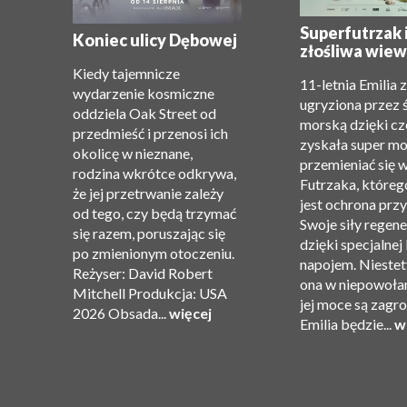
e:
Superfutrzak 
Koniec ulicy Dębowej
złośliwa wiew
Kiedy tajemnicze
11-letnia Emilia 
wydarzenie kosmiczne
ugryziona przez 
oddziela Oak Street od
morską dzięki c
przedmieść i przenosi ich
zyskała super m
okolicę w nieznane,
”.
przemieniać się 
rodzina wkrótce odkrywa,
Futrzaka, któreg
że ​​jej przetrwanie zależy
jest ochrona przy
od tego, czy będą trzymać
Swoje siły regene
się razem, poruszając się
dzięki specjalnej
po zmienionym otoczeniu.
ję
napojem. Niestet
Reżyser: David Robert
ona w niepowołan
Mitchell Produkcja: USA
jej moce są zagr
2026 Obsada...
więcej
Emilia będzie...
w