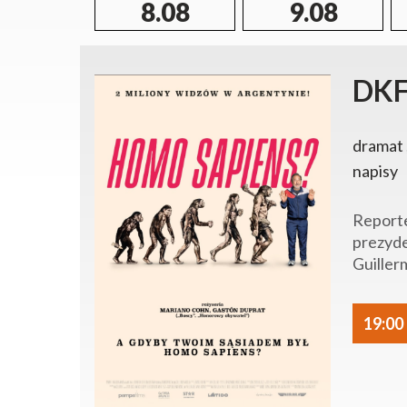
8.08
9.08
DKF
dramat 
napisy
Reporte
prezyde
Guiller
19:00