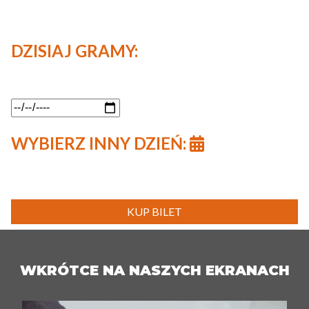
DZISIAJ GRAMY:
WYBIERZ INNY DZIEŃ:
KUP BILET
WKRÓTCE NA NASZYCH EKRANACH