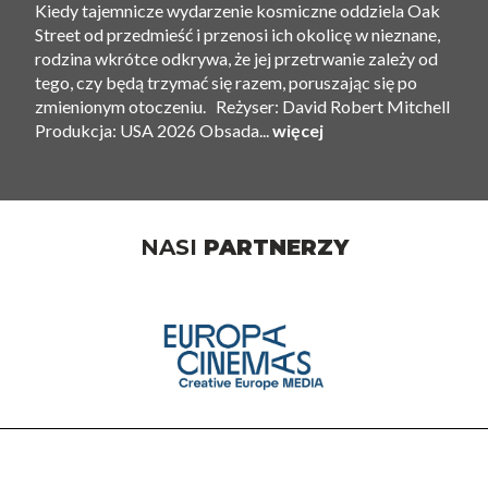
Kiedy tajemnicze wydarzenie kosmiczne oddziela Oak
Street od przedmieść i przenosi ich okolicę w nieznane,
rodzina wkrótce odkrywa, że ​​jej przetrwanie zależy od
tego, czy będą trzymać się razem, poruszając się po
zmienionym otoczeniu. Reżyser: David Robert Mitchell
Produkcja: USA 2026 Obsada...
więcej
NASI
PARTNERZY