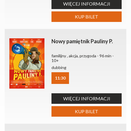
WIĘCEJ INFORMACJI
KUP BILET
Nowy pamiętnik Pauliny P.
familijny , akcja, przygoda - 96 min -
10+
dubbing
11:30
WIĘCEJ INFORMACJI
KUP BILET