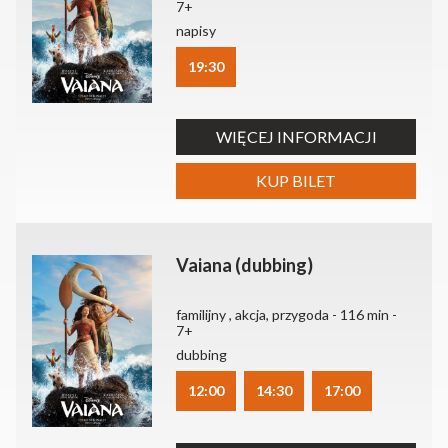
7+
napisy
19:30
WIĘCEJ INFORMACJI
KUP BILET
Vaiana (dubbing)
familijny , akcja, przygoda - 116 min -
7+
dubbing
12:00
14:30
17:00