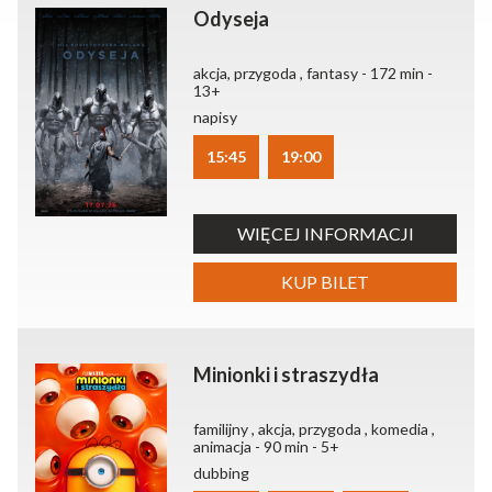
Odyseja
akcja, przygoda , fantasy - 172 min -
13+
napisy
15:45
19:00
WIĘCEJ INFORMACJI
KUP BILET
Minionki i straszydła
familijny , akcja, przygoda , komedia ,
animacja - 90 min - 5+
dubbing