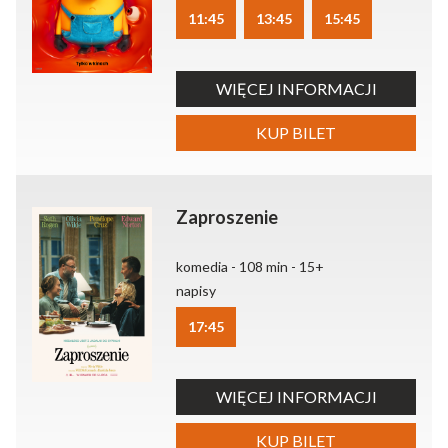
11:45
13:45
15:45
WIĘCEJ INFORMACJI
KUP BILET
Zaproszenie
komedia - 108 min - 15+
napisy
17:45
WIĘCEJ INFORMACJI
KUP BILET