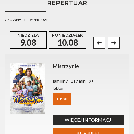
REPERTUAR
GŁÓWNA
REPERTUAR
NIEDZIELA
PONIEDZIAŁEK
WTOREK
9.08
10.08
11.08
Mistrzynie
familijny - 119 min - 9+
lektor
13:30
WIĘCEJ INFORMACJI
KUP BILET