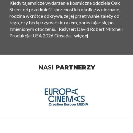
Kiedy tajemnicze wydarzenie kosmiczne oddziela Oak
Street od przedmieść i przenosi ich okolicę w nieznane,
rodzina wkrótce odkrywa, że ​​jej przetrwanie zależy od
tego, czy będą trzymać się razem, poruszając się po
zmienionym otoczeniu. Reżyser: David Robert Mitchell
Produkcja: USA 2026 Obsada...
więcej
NASI
PARTNERZY