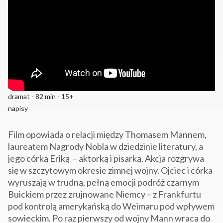
dramat - 82 min - 15+
napisy
Film opowiada o relacji między Thomasem Mannem,
laureatem Nagrody Nobla w dziedzinie literatury, a
jego córką Eriką – aktorką i pisarką. Akcja rozgrywa
się w szczytowym okresie zimnej wojny. Ojciec i córka
wyruszają w trudną, pełną emocji podróż czarnym
Buickiem przez zrujnowane Niemcy – z Frankfurtu
pod kontrolą amerykańską do Weimaru pod wpływem
sowieckim. Po raz pierwszy od wojny Mann wraca do