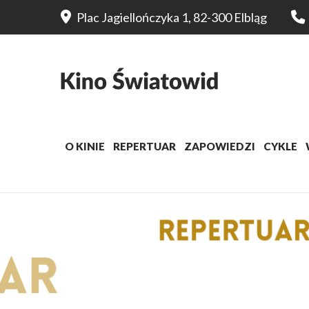
Plac Jagiellończyka 1, 82-300 Elbląg
O KINIE
REPERTUAR
ZAPOWIEDZI
CYKLE