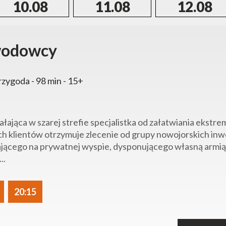
10.08
11.08
12.08
odowcy
rzygoda - 98 min - 15+
iałająca w szarej strefie specjalistka od załatwiania ekst
h klientów otrzymuje zlecenie od grupy nowojorskich in
jącego na prywatnej wyspie, dysponującego własną armią m
..
20:15