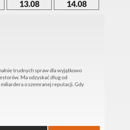
13.08
14.08
15.0
remalnie trudnych spraw dla wyjątkowo
westorów. Ma odzyskać dług od
iliardera o szemranej reputacji. Gdy