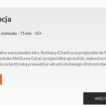
pcja
, komedia - 71 min - 15+
alne warszawskie lato. Bethany (Charli xcx) przyjeżdża do
potyka Nel (Lena Góra), przyjaciółkę sprzed lat, wybucha
a za beztroską prowadzi je ulicami otulonego słońcem miasta
WIĘC