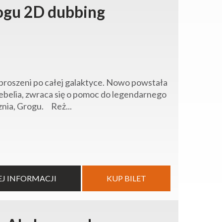
ogu 2D dubbing
proszeni po całej galaktyce. Nowo powstała
Rebelia, zwraca się o pomoc do legendarnego
znia, Grogu. Reż...
EJ INFORMACJI
KUP BILET