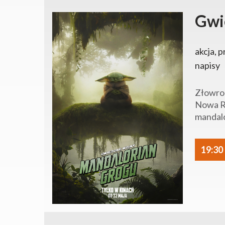
Gwi
akcja, p
napisy
Złowrog
Nowa Re
mandalo
19:30