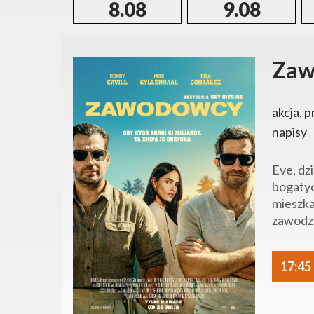
8.08
9.08
Zaw
akcja, p
napisy
Eve, dz
bogatyc
mieszka
zawodz.
17:45