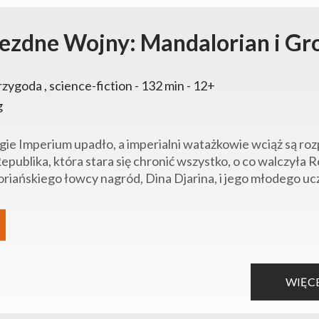
ezdne Wojny: Mandalorian i Gr
rzygoda , science-fiction - 132 min - 12+
g
ie Imperium upadło, a imperialni watażkowie wciąż są roz
publika, która stara się chronić wszystko, o co walczyła 
riańskiego łowcy nagród, Dina Djarina, i jego młodego uc
WIĘC