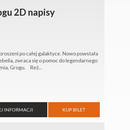
ogu 2D napisy
proszeni po całej galaktyce. Nowo powstała
Rebelia, zwraca się o pomoc do legendarnego
znia, Grogu. Reż...
EJ INFORMACJI
KUP BILET