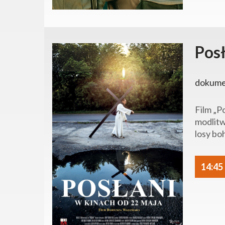
Pos
dokumen
Film „P
modlitw
losy bo
14:45