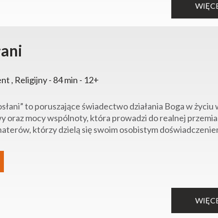
WIĘC
łani
t , Religijny - 84 min - 12+
osłani” to poruszające świadectwo działania Boga w życiu 
y oraz mocy wspólnoty, która prowadzi do realnej przemiany
haterów, którzy dzielą się swoim osobistym doświadczeniem 
WIĘC