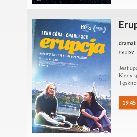
Eru
dramat 
napisy
Jest up
Kiedy s
Tęsknot
19:45