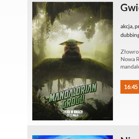
Gwi
akcja, p
dubbin
Złowrog
Nowa Re
mandalo
16:45