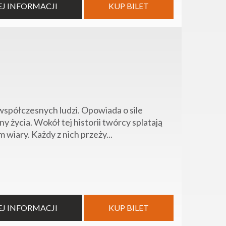
EJ INFORMACJI
KUP BILET
współczesnych ludzi. Opowiada o sile
 życia. Wokół tej historii twórcy splatają
wiary. Każdy z nich przeży...
EJ INFORMACJI
KUP BILET