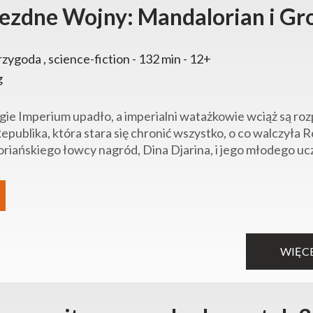
ezdne Wojny: Mandalorian i Gr
rzygoda , science-fiction - 132 min - 12+
g
ie Imperium upadło, a imperialni watażkowie wciąż są roz
publika, która stara się chronić wszystko, o co walczyła 
riańskiego łowcy nagród, Dina Djarina, i jego młodego uc
WIĘC