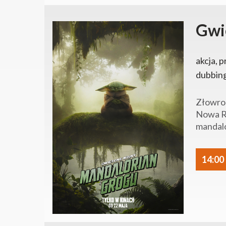
Gwi
akcja, p
dubbin
Złowrog
Nowa Re
mandalo
14:00