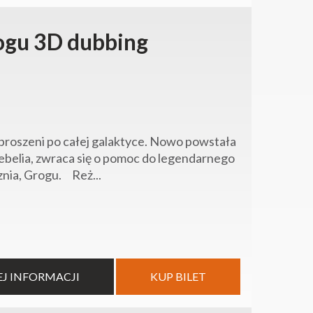
ogu 3D dubbing
proszeni po całej galaktyce. Nowo powstała
Rebelia, zwraca się o pomoc do legendarnego
znia, Grogu. Reż...
EJ INFORMACJI
KUP BILET