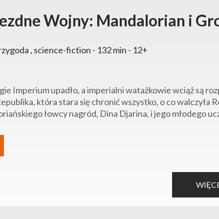
ezdne Wojny: Mandalorian i Gr
rzygoda , science-fiction - 132 min - 12+
ie Imperium upadło, a imperialni watażkowie wciąż są roz
publika, która stara się chronić wszystko, o co walczyła 
riańskiego łowcy nagród, Dina Djarina, i jego młodego uc
WIĘC