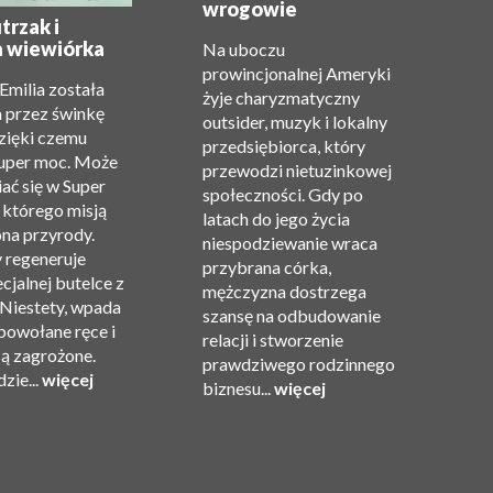
wrogowie
O
trzak i
a wiewiórka
Na uboczu
Ja
prowincjonalnej Ameryki
 Emilia została
ch
żyje charyzmatyczny
 przez świnkę
d
outsider, muzyk i lokalny
zięki czemu
m
przedsiębiorca, który
super moc. Może
oj
przewodzi nietuzinkowej
ać się w Super
M
społeczności. Gdy po
 którego misją
wa
latach do jego życia
ona przyrody.
op
niespodziewanie wraca
y regeneruje
m
przybrana córka,
ecjalnej butelce z
G
mężczyzna dostrzega
Niestety, wpada
pi
szansę na odbudowanie
powołane ręce i
u
relacji i stworzenie
są zagrożone.
po
prawdziwego rodzinnego
zie...
więcej
w
biznesu...
więcej