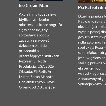
e:
Ice Cream Man
Psi Patrol i d
Akcja filmu toczy się w
Dzielne psiaki z 
idyllicznym, letnim
Patrolu rozbijają 
miasteczku, które pogrąża
nieznanej, tropik
się w chaosie, gdy
wyspie pełnej di
sprzedawca lodów
gdy ich statek w
”.
zaczyna serwować
sidła sztormu. T
dzieciom słodkie
spotykają Rexa 
przysmaki o
szczeniaka, który
przerażających skutkach.
jest uwięziony na
Reżyser: Eli Roth
stał się prawdzi
ję
Produkcja: USA 2026
ekspertem od
Obsada: Eli Roth, Ari
wszystkiego, co 
Millen, Sarah Abbott,
z pradawnymi ga
Benjamin Byron Davis
Sytuacja wymy...
Gramy: od 7.0...
więcej