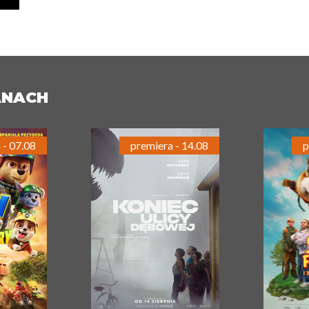
ANACH
 - 07.08
premiera - 14.08
p