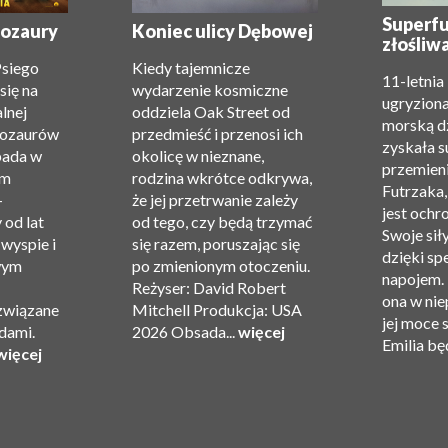
Superfu
inozaury
Koniec ulicy Dębowej
złośliw
Psiego
Kiedy tajemnicze
11-letnia
się na
wydarzenie kosmiczne
ugryziona
alnej
oddziela Oak Street od
morską d
nozaurów
przedmieść i przenosi ich
zyskała 
pada w
okolicę w nieznane,
przemieni
am
rodzina wkrótce odkrywa,
Futrzaka,
—
że ​​jej przetrwanie zależy
jest ochr
 od lat
od tego, czy będą trzymać
Swoje sił
 wyspie i
się razem, poruszając się
dzięki sp
wym
po zmienionym otoczeniu.
napojem. 
Reżyser: David Robert
ona w nie
związane
Mitchell Produkcja: USA
jej moce 
dami.
2026 Obsada...
więcej
Emilia będ
więcej