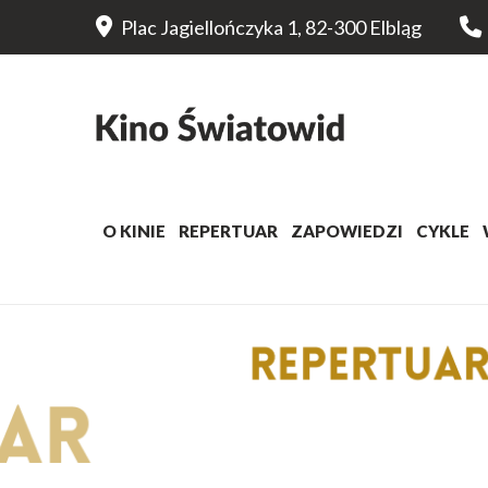
Plac Jagiellończyka 1, 82-300 Elbląg
O KINIE
REPERTUAR
ZAPOWIEDZI
CYKLE