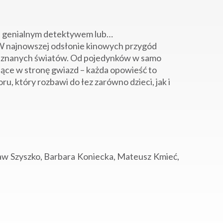
, genialnym detektywem lub…
W najnowszej odsłonie kinowych przygód
nieznanych światów. Od pojedynków w samo
ujące w stronę gwiazd – każda opowieść to
u, który rozbawi do łez zarówno dzieci, jak i
aw Szyszko, Barbara Koniecka, Mateusz Kmieć,