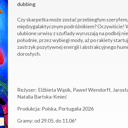
dubbing
Czy skarpetka może zostać przebiegłym szeryfem
międzygalaktycznym podróżnikiem? Oczywiście! 
ulubione urwisy z szuflady wyruszają na podbój 
południe, przez wybiegi mody, aż po rakiety start
zastrzyk pozytywnej energii i abstrakcyjnego humor
dorosłych.
Reżyser: Elżbieta Wąsik, Paweł Wendorff, Jarosł
Natalia Bartska-Kmieć
Produkcja: Polska, Portugalia 2026
Gramy: od 29.05. do 11.06*