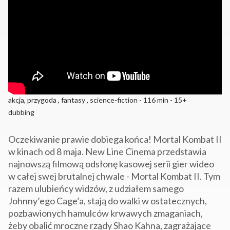
akcja, przygoda , fantasy , science-fiction - 116 min - 15+
dubbing
Oczekiwanie prawie dobiega końca! Mortal Kombat II
w kinach od 8 maja. New Line Cinema przedstawia
najnowszą filmową odsłonę kasowej serii gier wideo
w całej swej brutalnej chwale - Mortal Kombat II. Tym
razem ulubieńcy widzów, z udziałem samego
Johnny’ego Cage’a, stają do walki w ostatecznych,
pozbawionych hamulców krwawych zmaganiach,
żeby obalić mroczne rządy Shao Kahna, zagrażające