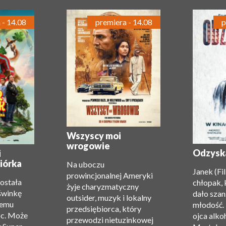
 - 14.08
premiera - 14.08
p
Wszyscy moi
wrogowie
Odzysk
i
iórka
Na uboczu
Janek (Fi
prowincjonalnej Ameryki
została
chłopak, 
żyje charyzmatyczny
świnkę
dało szan
outsider, muzyk i lokalny
zemu
młodość.
przedsiębiorca, który
oc. Może
ojca alko
przewodzi nietuzinkowej