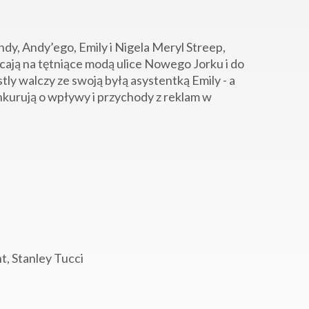
dy, Andy’ego, Emily i Nigela Meryl Streep,
cają na tętniące modą ulice Nowego Jorku i do
ly walczy ze swoją byłą asystentką Emily - a
kurują o wpływy i przychody z reklam w
t, Stanley Tucci