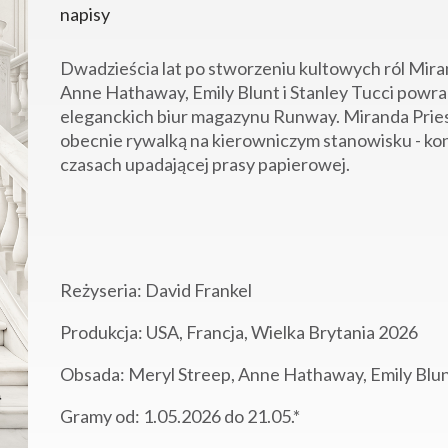
napisy
Dwadzieścia lat po stworzeniu kultowych ról Miran
Anne Hathaway, Emily Blunt i Stanley Tucci powra
eleganckich biur magazynu Runway. Miranda Priest
obecnie rywalką na kierowniczym stanowisku - kon
czasach upadającej prasy papierowej.
Reżyseria:
David Frankel
Produkcja: USA, Francja, Wielka Brytania 2026
Obsada:
Meryl Streep, Anne Hathaway, Emily Blun
Gramy od: 1.05.2026 do 21
.05.*