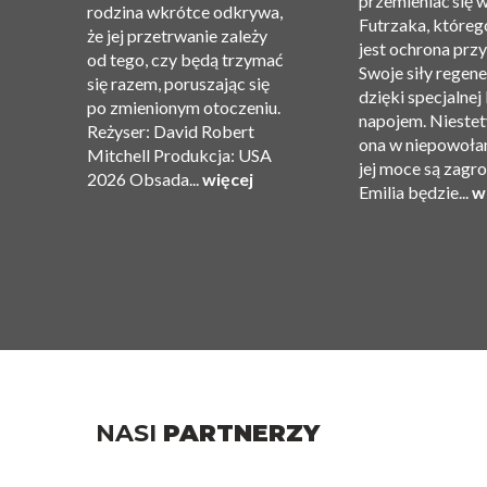
przemieniać się 
rodzina wkrótce odkrywa,
Futrzaka, któreg
że ​​jej przetrwanie zależy
jest ochrona przy
od tego, czy będą trzymać
Swoje siły regene
się razem, poruszając się
dzięki specjalnej
po zmienionym otoczeniu.
ję
napojem. Niestet
Reżyser: David Robert
ona w niepowołan
Mitchell Produkcja: USA
jej moce są zagr
2026 Obsada...
więcej
Emilia będzie...
w
NASI
PARTNERZY