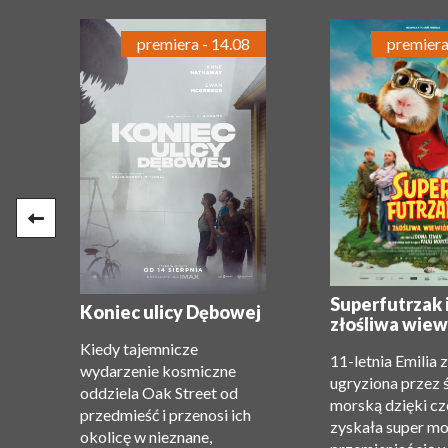
premiera - 14.08
premiera
e:
Superfutrzak 
Koniec ulicy Dębowej
złośliwa wiew
Kiedy tajemnicze
11-letnia Emilia 
wydarzenie kosmiczne
ugryziona przez 
oddziela Oak Street od
morską dzięki c
przedmieść i przenosi ich
zyskała super m
okolicę w nieznane,
”.