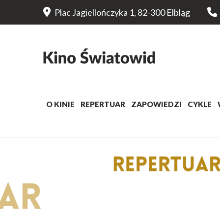
Plac Jagiellończyka 1, 82-300 Elbląg
O KINIE
REPERTUAR
ZAPOWIEDZI
CYKLE