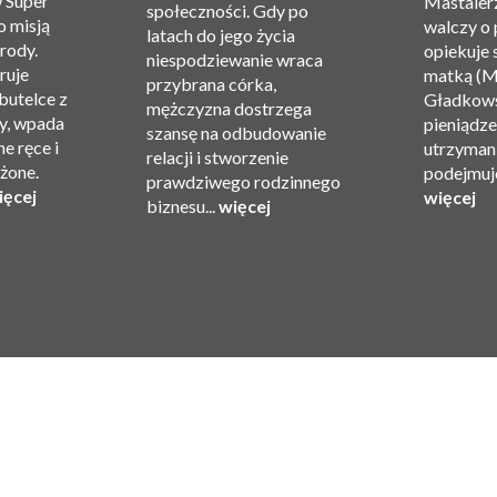
w Super
Mastalerz
społeczności. Gdy po
o misją
walczy o 
latach do jego życia
rody.
opiekuje 
niespodziewanie wraca
ruje
matką (M
przybrana córka,
 butelce z
Gładkows
mężczyzna dostrzega
y, wpada
pieniądze 
szansę na odbudowanie
e ręce i
utrzyman
relacji i stworzenie
ożone.
podejmuje
prawdziwego rodzinnego
ięcej
więcej
biznesu...
więcej