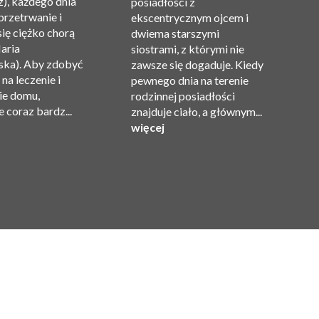
), każdego dnia
posiadłości z
t
przetrwanie i
ekscentrycznym ojcem i
Re
się ciężko chorą
dwiema starszymi
O
aria
siostrami, z którymi nie
Ma
ka). Aby zdobyć
zawsze się dogaduje. Kiedy
Va
na leczenie i
pewnego dnia na terenie
C
ie domu,
rodzinnej posiadłości
Gi
 coraz bardz...
znajduje ciało, a głównym...
Pr
więcej
w