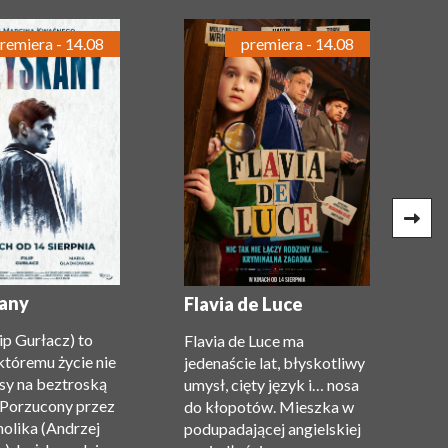
remiera - 14.08
premiera - 14.08
G
(
any
Flavia de Luce
c
lip Gurłacz) to
Flavia de Luce ma
P
któremu życie nie
jedenaście lat, błyskotliwy
Gi
sy na beztroską
umysł, cięty język i… nosa
n
 Porzucony przez
do kłopotów. Mieszka w
m
holika (Andrzej
podupadającej angielskiej
z