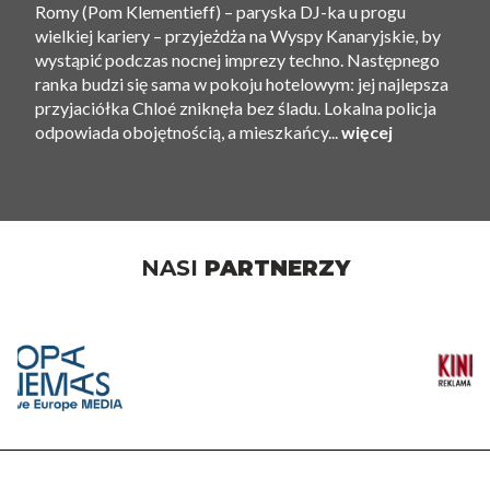
Romy (Pom Klementieff) – paryska DJ-ka u progu
wielkiej kariery – przyjeżdża na Wyspy Kanaryjskie, by
wystąpić podczas nocnej imprezy techno. Następnego
ranka budzi się sama w pokoju hotelowym: jej najlepsza
przyjaciółka Chloé zniknęła bez śladu. Lokalna policja
odpowiada obojętnością, a mieszkańcy...
więcej
NASI
PARTNERZY