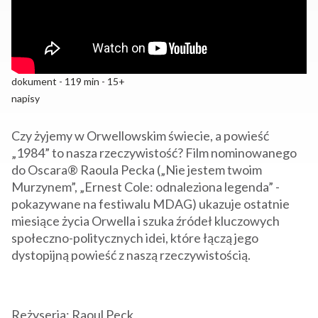
dokument - 119 min - 15+
napisy
Czy żyjemy w Orwellowskim świecie, a powieść
„1984” to nasza rzeczywistość? Film nominowanego
do Oscara® Raoula Pecka („Nie jestem twoim
Murzynem”, „Ernest Cole: odnaleziona legenda” -
pokazywane na festiwalu MDAG) ukazuje ostatnie
miesiące życia Orwella i szuka źródeł kluczowych
społeczno-politycznych idei, które łączą jego
dystopijną powieść z naszą rzeczywistością.
Reżyseria: Raoul Peck