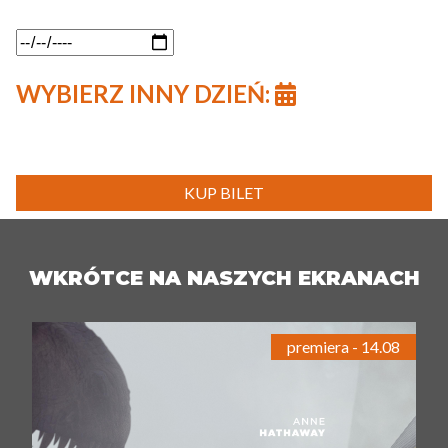
WYBIERZ INNY DZIEŃ:
KUP BILET
WKRÓTCE NA NASZYCH EKRANACH
premiera - 14.08