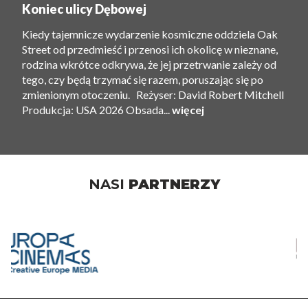
Koniec ulicy Dębowej
Kiedy tajemnicze wydarzenie kosmiczne oddziela Oak
Street od przedmieść i przenosi ich okolicę w nieznane,
rodzina wkrótce odkrywa, że ​​jej przetrwanie zależy od
tego, czy będą trzymać się razem, poruszając się po
zmienionym otoczeniu. Reżyser: David Robert Mitchell
Produkcja: USA 2026 Obsada...
więcej
NASI
PARTNERZY