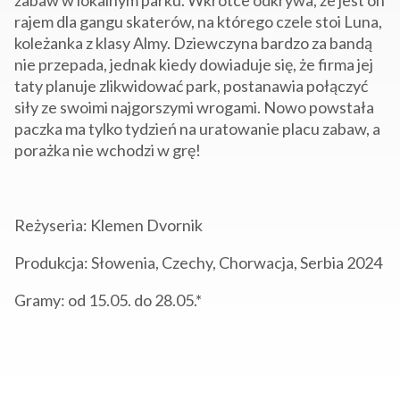
rajem dla gangu skaterów, na którego czele stoi Luna,
koleżanka z klasy Almy. Dziewczyna bardzo za bandą
nie przepada, jednak kiedy dowiaduje się, że firma jej
taty planuje zlikwidować park, postanawia połączyć
siły ze swoimi najgorszymi wrogami. Nowo powstała
paczka ma tylko tydzień na uratowanie placu zabaw, a
porażka nie wchodzi w grę!
Reżyseria: Klemen Dvornik
Produkcja: Słowenia, Czechy, Chorwacja, Serbia 2024
Gramy: od 15.05. do 28.05.*