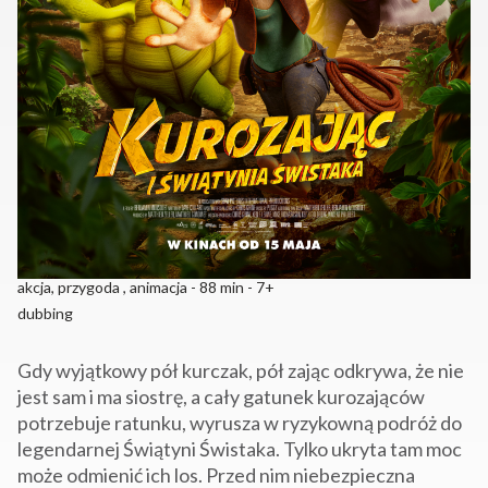
akcja, przygoda , animacja - 88 min - 7+
dubbing
Gdy wyjątkowy pół kurczak, pół zając odkrywa, że nie
jest sam i ma siostrę, a cały gatunek kurozająców
potrzebuje ratunku, wyrusza w ryzykowną podróż do
legendarnej Świątyni Świstaka. Tylko ukryta tam moc
może odmienić ich los. Przed nim niebezpieczna