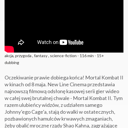
akcja, przygoda , fantasy , science-fiction - 116 min - 15+
dubbing
Oczekiwanie prawie dobiega końca! Mortal Kombat II
w kinach od 8 maja. New Line Cinema przedstawia
najnowszą filmową odsłonę kasowej serii gier wideo
w całej swej brutalnej chwale - Mortal Kombat II. Tym
razem ulubieńcy widzów, z udziałem samego
Johnny’ego Cage’a, stają do walki w ostatecznych,
pozbawionych hamulców krwawych zmaganiach,
żeby obalić mroczne rządy Shao Kahna, zagrażające